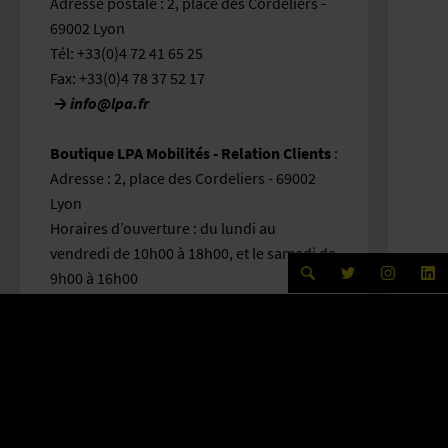
Adresse postale : 2, place des Cordeliers -
69002 Lyon
Tél: +33(0)4 72 41 65 25
Fax: +33(0)4 78 37 52 17
info@lpa.fr
Boutique LPA Mobilités - Relation Clients
:
Adresse : 2, place des Cordeliers - 69002
Lyon
Horaires d’ouverture : du lundi au
vendredi de 10h00 à 18h00, et le samedi de
9h00 à 16h00
Tél: +33(0)4 72 41 67 30
Accès
:
Arrêt Cordeliers
– Métro Ligne A
– TB11