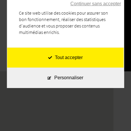
Continuer sans accepter
Ce site web utilise des cookies pour assurer son
J'accepte les conditions
bon fonctionnement, réaliser des statistiques
d'audience et vous proposer des contenus
générales.
multimédias enrichis.
ENVOYEZ VOTRE MESSAGE
Tout accepter
Personnaliser